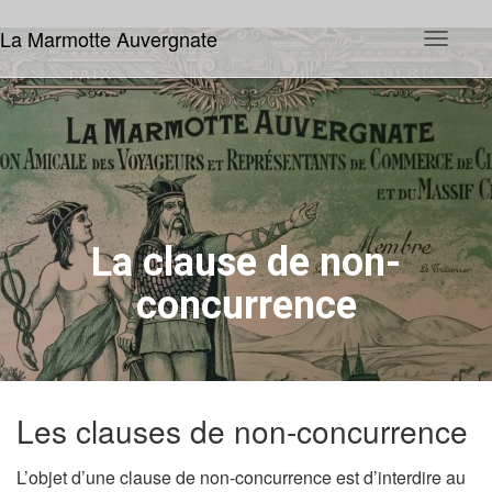
La Marmotte Auvergnate
D
é
p
l
i
e
r
l
a
n
a
La clause de non-
v
i
concurrence
g
a
t
i
o
n
Les clauses de non-concurrence
L’objet d’une clause de non-concurrence est d’interdire au