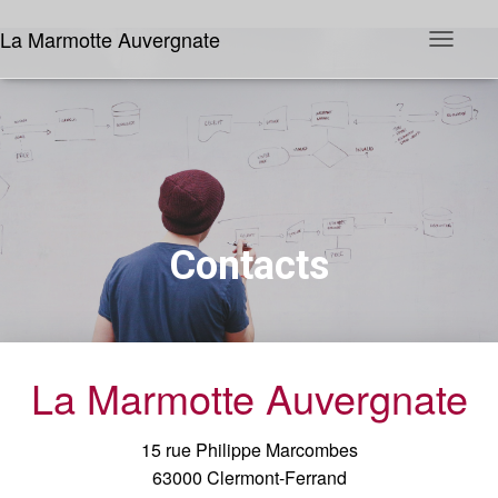
La Marmotte Auvergnate
D
é
p
l
i
e
r
l
a
n
a
Contacts
v
i
g
a
t
i
o
La Marmotte Auvergnate
n
15 rue Philippe Marcombes
63000 Clermont-Ferrand