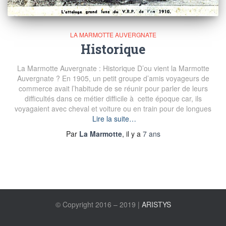
LA MARMOTTE AUVERGNATE
Historique
La Marmotte Auvergnate : Historique D’ou vient la Marmotte
Auvergnate ? En 1905, un petit groupe d’amis voyageurs de
commerce avait l’habitude de se réunir pour parler de leurs
difficultés dans ce métier difficile à cette époque car, ils
voyagaient avec cheval et voiture ou en train pour de longues
Lire la suite…
Par
La Marmotte
, il y a
7 ans
© Copyright 2016 – 2019 |
ARISTYS