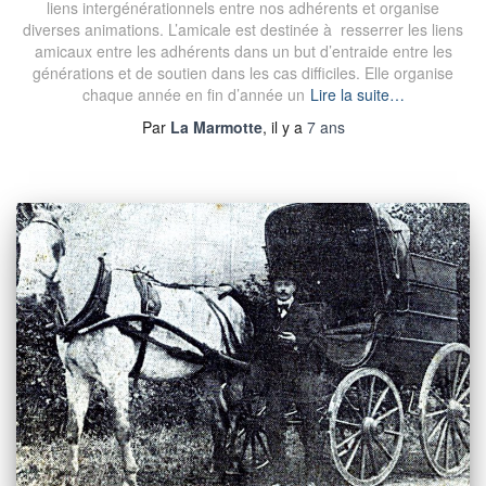
liens intergénérationnels entre nos adhérents et organise
diverses animations. L’amicale est destinée à resserrer les liens
amicaux entre les adhérents dans un but d’entraide entre les
générations et de soutien dans les cas difficiles. Elle organise
chaque année en fin d’année un
Lire la suite…
Par
La Marmotte
, il y a
7 ans