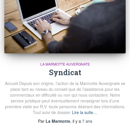
LA MARMOTTE AUVERGNATE
Syndicat
Accueil Depuis son origine, l’action de la Marmotte Auvergnate se
place tant au niveau du conseil que de l’assistance pour les
commerciaux en difficulté ou non qui nous contactent. Notre
service juridique peut éventuellement renseigner lors d’une
première visite sur R.V. toute personne désirant des informations.
Tout suivi de dossier
Lire la suite…
Par
La Marmotte
, il y a
7 ans